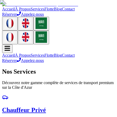
Accueil
À Propos
Services
Flotte
Blog
Contact
Réserver
Appelez-nous
Accueil
À Propos
Services
Flotte
Blog
Contact
Réserver
Appelez-nous
Nos
Services
Découvrez notre gamme complète de services de transport premium
sur la Côte d'Azur
Chauffeur Privé