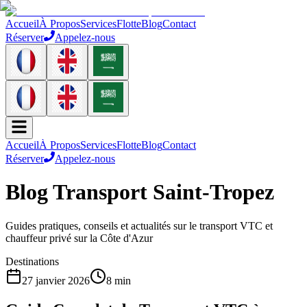
Accueil
À Propos
Services
Flotte
Blog
Contact
Réserver
Appelez-nous
Accueil
À Propos
Services
Flotte
Blog
Contact
Réserver
Appelez-nous
Blog Transport
Saint-Tropez
Guides pratiques, conseils et actualités sur le transport VTC et
chauffeur privé sur la Côte d'Azur
Destinations
27 janvier 2026
8 min