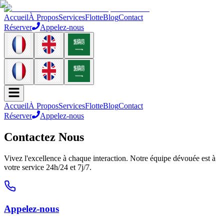
Accueil
À Propos
Services
Flotte
Blog
Contact
Réserver
Appelez-nous
Accueil
À Propos
Services
Flotte
Blog
Contact
Réserver
Appelez-nous
Contactez
Nous
Vivez l'excellence à chaque interaction. Notre équipe dévouée est à
votre service 24h/24 et 7j/7.
Appelez-nous